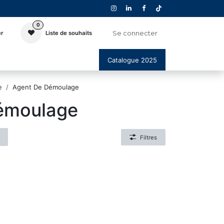
0
Se connecter
er
Liste de souhaits
Catalogue 2025
e
Agent De Démoulage
émoulage
Filtres