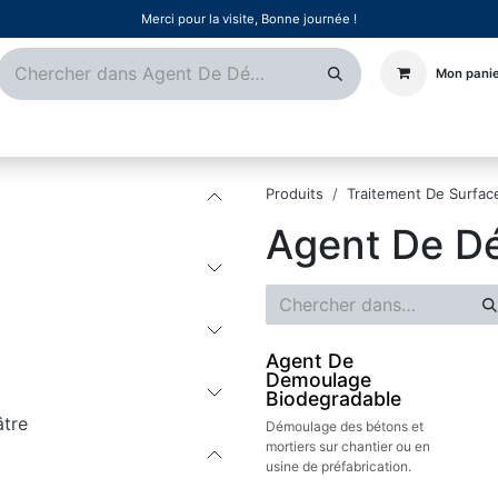
Merci pour la visite, Bonne journée !
Mon pani
Certifications
Références
Événements
Postes
Produits
Traitement De Surfac
Agent De D
Agent De
Demoulage
Biodegradable
âtre
Démoulage des bétons et
mortiers sur chantier ou en
usine de préfabrication.