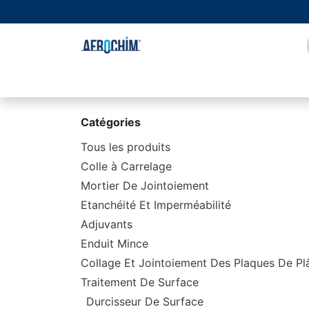
Se rendre au contenu
Page d'accueil
À propos de nous
Boutique
Catégories
Tous les produits
Colle à Carrelage
Mortier De Jointoiement
Etanchéité Et Imperméabilité
Adjuvants
Enduit Mince
Collage Et Jointoiement Des Plaques De Pl
Traitement De Surface
Durcisseur De Surface