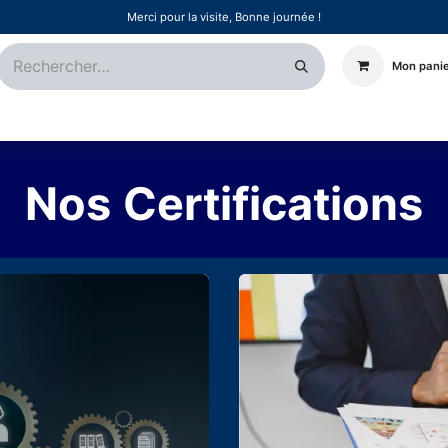
Merci pour la visite, Bonne journée !
Mon pani
Certifications
Références
Événements
Postes
Nos
Certifications