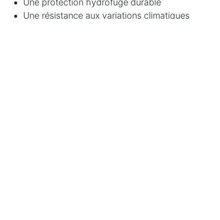
Une protection hydrofuge durable
Une résistance aux variations climatiques
modérées
Pour des murs sans compromis Qu’il s’agisse de
préparer un mur intérieur à la peinture, de lisser
une façade extérieure, ou d’assurer une finition
décorative de haut niveau, Magic Wall répond aux
exigences des professionnels soucieux de qualité.
AfroChim – L’art du détail.
in
Magic Wall : La maîtrise du mur parfait, signée
AfroChim
Afrochim®, Bidha Amani
24 juin 2025
PARTAGER CET ARTICLE