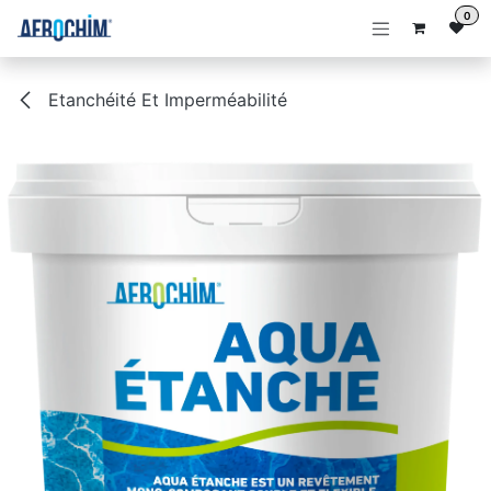
Se rendre au contenu
0
Etanchéité Et Imperméabilité