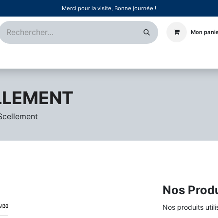
Merci pour la visite, Bonne journée !
Mon pani
Certifications
Références
Événements
Postes
LLEMENT
Scellement
Nos Produ
Nos produits utili