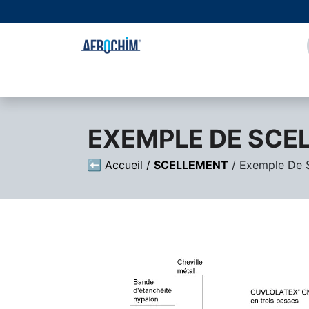
Se rendre au contenu
Page d'accueil
À propos de nous
Boutique
EXEMPLE DE SCE
⬅ Accueil /
SCELLEMENT
/ Exemple De 