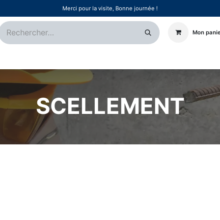
Merci pour la visite, Bonne journée !
Mon pani
Certifications
Références
Événements
Postes
SCELLEMENT