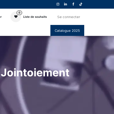
0
Se connecter
er
Liste de souhaits
Catalogue 2025
e
Jointoiement