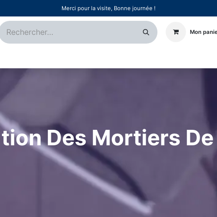
Merci pour la visite, Bonne journée !
Mon pani
Certifications
Références
Événements
Postes
ation Des Mortiers D