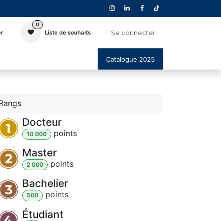
0
Se connecter
er
Liste de souhaits
Catalogue 2025
Rangs
Docteur
point
s
10 000
Master
point
s
2 000
Bachelier
point
s
500
Étudiant