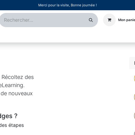
Merci pour la visite, Bonne journée !
Mon pani
Certifications
Références
Événements
Postes
 Récoltez des
 eLearning.
e de nouveaux
dges ?
 des étapes