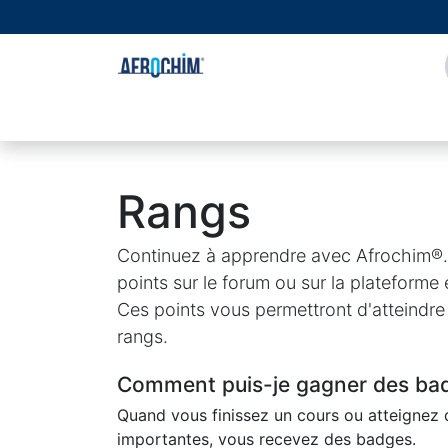
Se rendre au contenu
Page d'accueil
À propos de nous
Boutique
Rangs
Continuez à apprendre avec Afrochim®.
points sur le forum ou sur la plateforme
Ces points vous permettront d'atteindr
rangs.
Comment puis-je gagner des ba
Quand vous finissez un cours ou atteignez
importantes, vous recevez des badges.