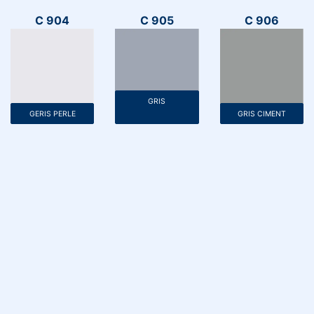
C 904
C 905
C 906
GRIS
GERIS PERLE
GRIS CIMENT​