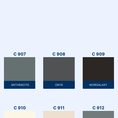
C 907
C 908
C 909
ANTHRACITE
ONYX
NOIRGALAXY
C 910
C 911
C 912