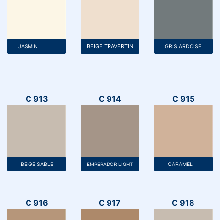
BEIGE TRAVERTIN
JASMIN
GRIS ARDOISE
C 913
C 914
C 915
BEIGE SABLE​
EMPERADOR LIGHT
CARAMEL
C 916
C 917
C 918