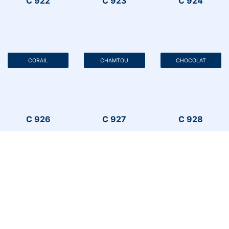
C 922
C 923
C 924
CORAIL
CHAMTOU
CHOCOLAT
C 926
C 927
C 928
TURQUOISE
VERT
JAUNE