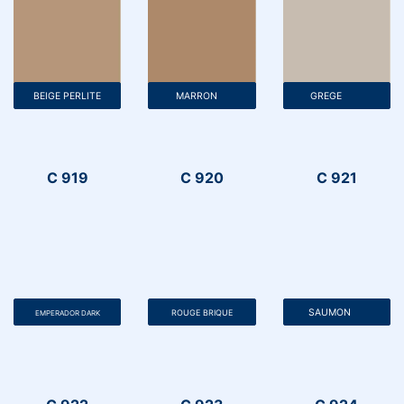
BEIGE PERLITE
MARRON
GREGE
C 919
C 920
C 921
SAUMON
ROUGE BRIQUE
EMPERADOR DARK