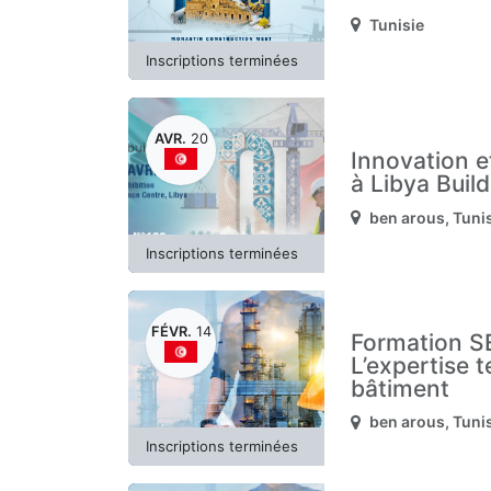
Tunisie
Inscriptions terminées
AVR.
20
Innovation e
à Libya Buil
ben arous
,
Tuni
Inscriptions terminées
FÉVR.
14
Formation S
L’expertise 
bâtiment
ben arous
,
Tuni
Inscriptions terminées