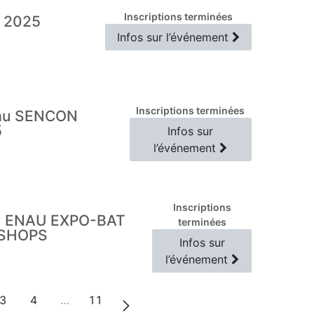
Inscriptions terminées
 2025
Infos sur l’événement
Inscriptions terminées
au SENCON
5
Infos sur
l’événement
Inscriptions
 ENAU EXPO-BAT
terminées
SHOPS
Infos sur
l’événement
3
4
…
11