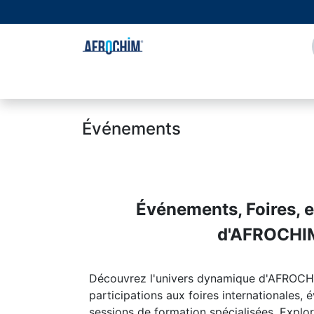
Se rendre au contenu
Page d'accueil
À propos de nous
Boutique
Événements
Événements, Foires, 
d'AFROCHI
Découvrez l'univers dynamique d'AFROCHI
participations aux foires internationales, 
sessions de formation spécialisées. Expl