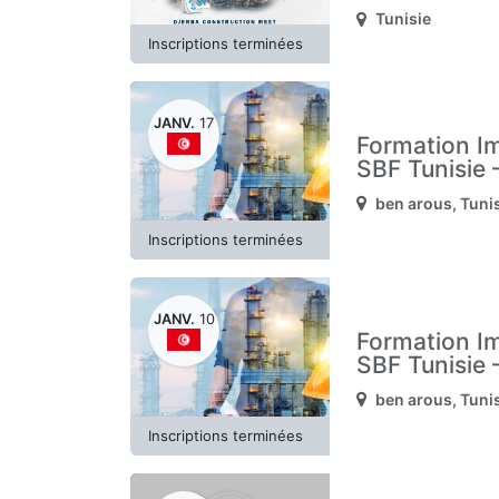
Tunisie
Inscriptions terminées
JANV.
17
Formation Im
SBF Tunisie 
ben arous
,
Tuni
Inscriptions terminées
JANV.
10
Formation Im
SBF Tunisie 
ben arous
,
Tuni
Inscriptions terminées