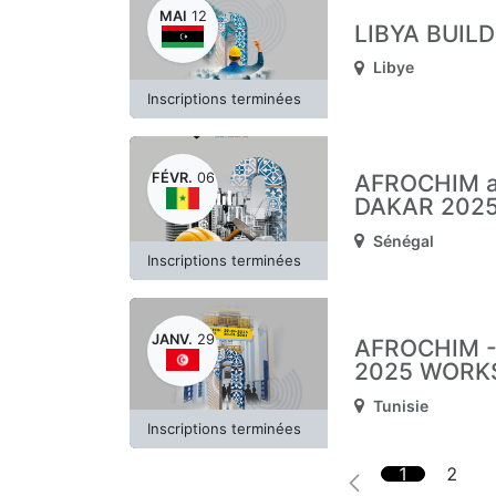
MAI
12
LIBYA BUILD
Libye
Inscriptions terminées
FÉVR.
06
AFROCHIM 
DAKAR 202
Sénégal
Inscriptions terminées
JANV.
29
AFROCHIM -
2025 WORK
Tunisie
Inscriptions terminées
1
2