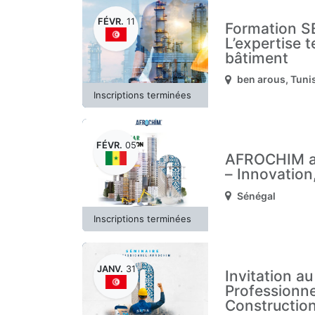
FÉVR.
11
Formation S
L’expertise 
bâtiment
ben arous
,
Tuni
Inscriptions terminées
FÉVR.
05
AFROCHIM a
– Innovation,
Sénégal
Inscriptions terminées
JANV.
31
Invitation a
Professionne
Constructio