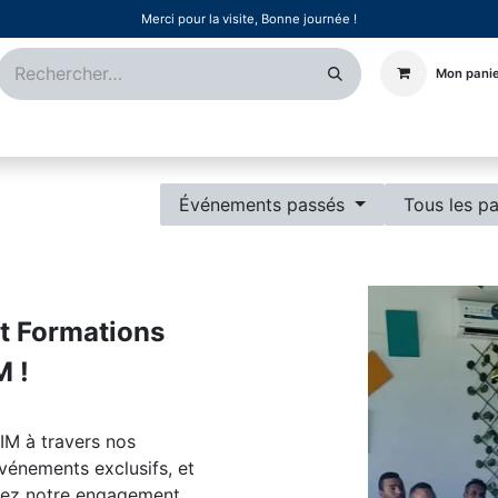
Merci pour la visite, Bonne journée !
Mon pani
Certifications
Références
Événements
Postes
Événements passés
Tous les p
et Formations
M !
M à travers nos
événements exclusifs, et
orez notre engagement