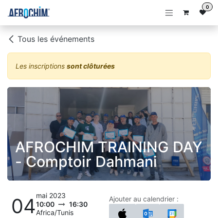
Se rendre au contenu
0
Tous les événements
Les inscriptions
sont clôturées
AFROCHIM TRAINING DAY
- Comptoir Dahmani
mai 2023
04
Ajouter au calendrier :
10:00
16:30
Africa/Tunis