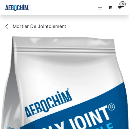
Se rendre au contenu
0
Mortier De Jointoiement