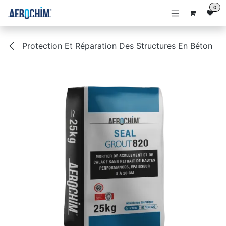
Se rendre au contenu
0
Protection Et Réparation Des Structures En Béton