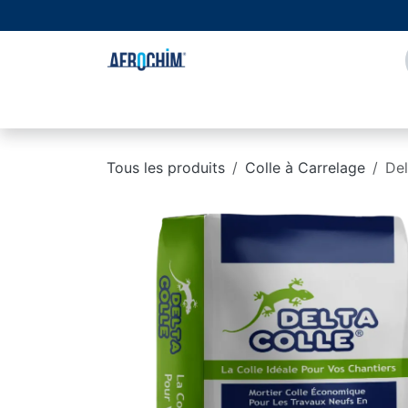
Se rendre au contenu
Page d'accueil
À propos de nous
Boutique
Tous les produits
Colle à Carrelage
Del