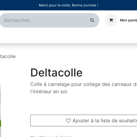
Merci pour la visite, Bonne journée !
Mon pani
Certifications
Références
Événements
Postes
tacolle
Deltacolle
Colle à carrelage pour collage des carreaux d
l'intérieur en sol.
Ajouter à la liste de souhait