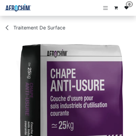
Se rendre au contenu
0
Traitement De Surface