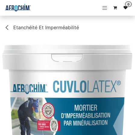
Se rendre au contenu
0
Etanchéité Et Imperméabilité