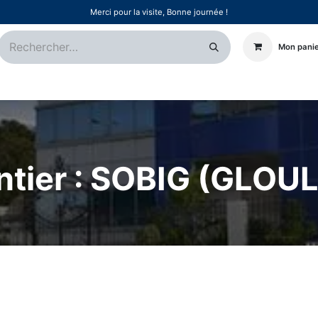
Merci pour la visite, Bonne journée !
Mon pani
Certifications
Références
Événements
Postes
tier : SOBIG (GLOULOU