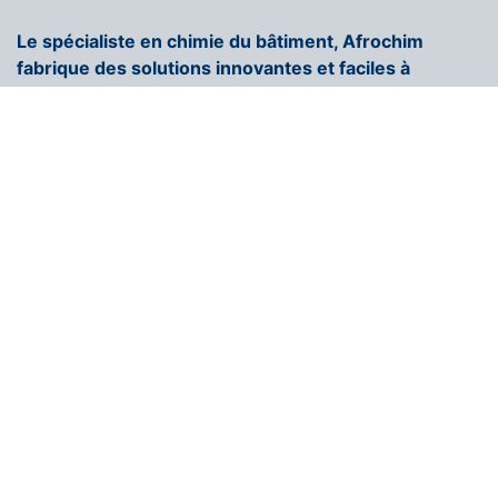
Le spécialiste en chimie du bâtiment, Afrochim
fabrique des solutions innovantes et faciles à
appliquer.
+216 71 296 250
contact@afrochim.com
Page d'accueil
COULEUR AFROCHIM
Nous rejoindrons
Contactez-nous
Blogs