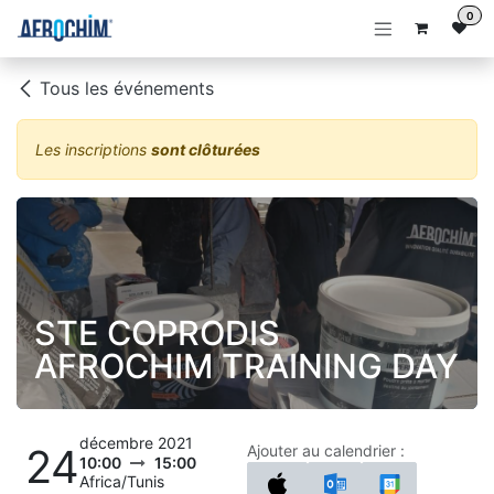
Se rendre au contenu
0
Tous les événements
Les inscriptions
sont clôturées
STE COPRODIS
AFROCHIM TRAINING DAY
décembre 2021
24
Ajouter au calendrier :
10:00
15:00
Africa/Tunis