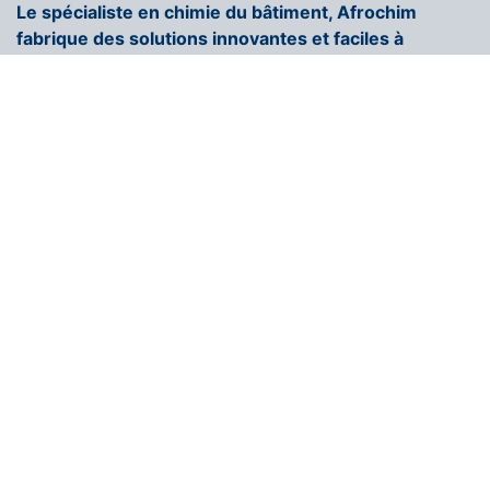
Le spécialiste en chimie du bâtiment, Afrochim
fabrique des solutions innovantes et faciles à
appliquer.
+216 71 296 250
contact@afrochim.com
Page d'accueil
COULEUR AFROCHIM
Nous rejoindrons
Contactez-nous
Blogs
Solutions