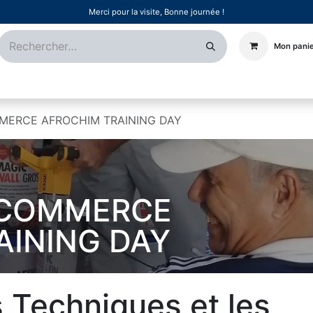
Merci pour la visite, Bonne journée !
Mon pani
Certifications
Références
Événements
Postes
MMERCE AFROCHIM TRAINING DAY
E COMMERCE
AINING DAY
 Techniques et les