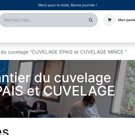
Merci pour la visite, Bonne journée !
Mon pani
Certifications
Références
Événements
Postes
ier du cuvelage "CUVELAGE EPAIS et CUVELAGE MINCE "
antier du cuvelage
AIS et CUVELAGE
és