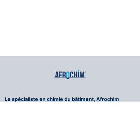
Le spécialiste en chimie du bâtiment, Afrochim
fabrique des solutions innovantes et faciles à
appliquer.
+216 71 296 250
contact@afrochim.com