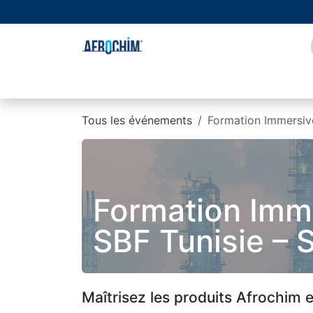
Se rendre au contenu
Page d'accueil
À propos de nous
Boutique
Tous les événements
Formation Immersive
Formation Imme
SBF Tunisie – 
Maîtrisez les produits Afrochim