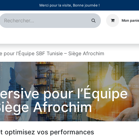
Merci pour la visite, Bonne journée !
Mon pani
Certifications
Références
Événements
Postes
 pour l’Équipe SBF Tunisie – Siège Afrochim
rsive pour l’Équipe
Siège Afrochim
 et optimisez vos performances