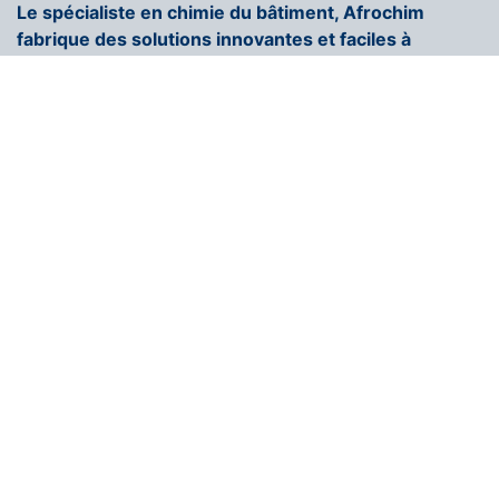
Le spécialiste en chimie du bâtiment, Afrochim
fabrique des solutions innovantes et faciles à
appliquer.
+216 71 296 250
contact@afrochim.com
Page d'accueil
COULEUR AFROCHIM
Nous rejoindrons
Contactez-nous
Blogs
Solutions