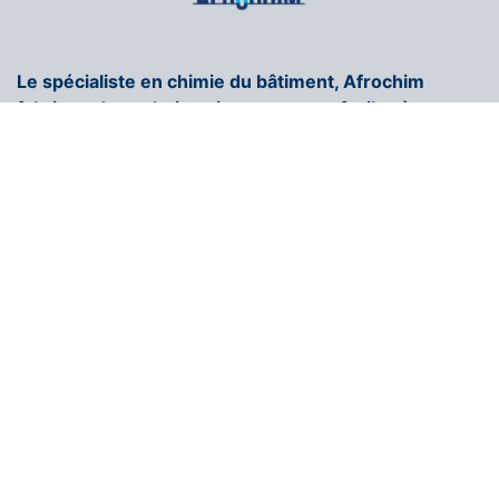
Le spécialiste en chimie du bâtiment, Afrochim
fabrique des solutions innovantes et faciles à
appliquer.
+216 71 296 250
contact@afrochim.com
Page d'accueil
COULEUR AFROCHIM
Nous rejoindrons
Contactez-nous