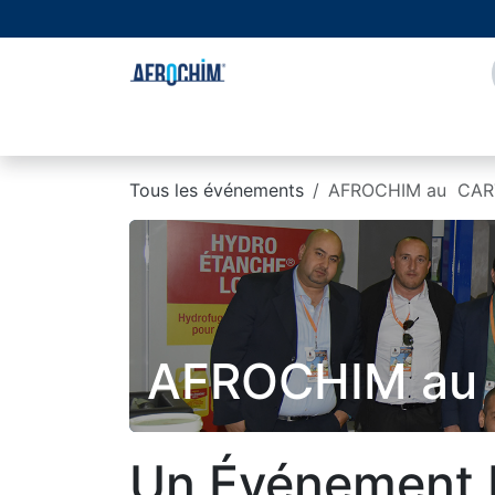
Se rendre au contenu
Page d'accueil
À propos de nous
Boutique
Tous les événements
AFROCHIM au CAR
AFROCHIM au
Un Événement 