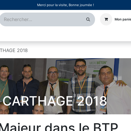
Merci pour la visite, Bonne journée !
Mon pani
Certifications
Références
Événements
Postes
THAGE 2018
 CARTHAGE 2018
Majeur dans le BTP