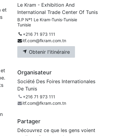
Le Kram - Exhibition And
 et
International Trade Center Of Tunis
us
B.P Nº1 Le Kram-Tunis-Tunisie
Tunisie
+216 71 973 111
itf.com@fkram.com.tn
Obtenir l'itinéraire
 et
Organisateur
pe.
Société Des Foires Internationales
ts
De Tunis
+216 71 973 111
itf.com@fkram.com.tn
en
Partager
Découvrez ce que les gens voient