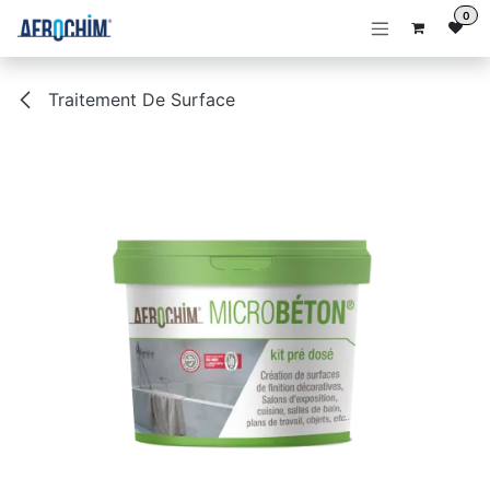
Se rendre au contenu
0
Traitement De Surface