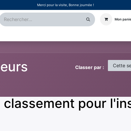
Merci pour la visite, Bonne journée !
Mon pani
Certifications
Références
Événements
Postes
teurs
Cette s
Classer par :
classement pour l'ins