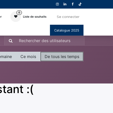
0
Se connecter
er
Liste de souhaits
Catalogue 2025
emaine
Ce mois
De tous les temps
tant :(