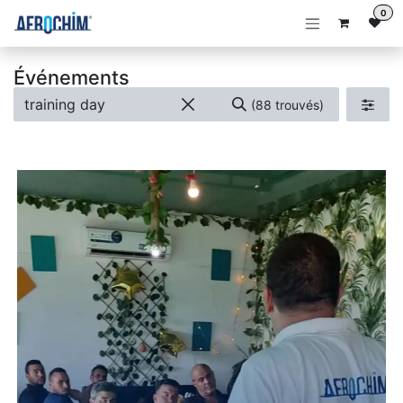
Se rendre au contenu
0
Événements
(88 trouvés)