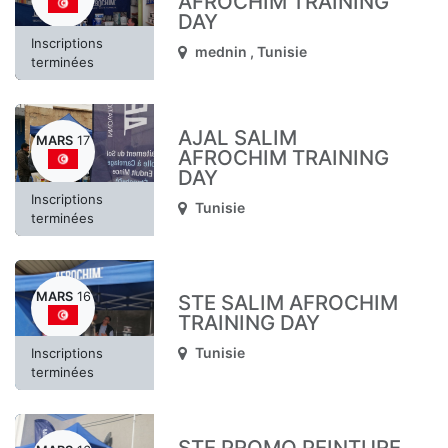
AFROCHIM TRAINING
DAY
Inscriptions
mednin
,
Tunisie
terminées
AJAL SALIM
MARS
17
AFROCHIM TRAINING
DAY
Inscriptions
Tunisie
terminées
MARS
16
STE SALIM AFROCHIM
TRAINING DAY
Tunisie
Inscriptions
terminées
STE PROMO PEINTURE