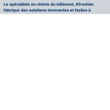
Le spécialiste en chimie du bâtiment, Afrochim
fabrique des solutions innovantes et faciles à
appliquer.
+216 71 296 250
contact@afrochim.com
Page d'accueil
COULEUR AFROCHIM
Nous rejoindrons
Contactez-nous
Blogs
Solutions