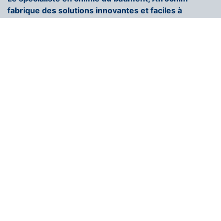
fabrique des solutions innovantes et faciles à
appliquer.
+216 71 296 250
contact@afrochim.com
Page d'accueil
COULEUR AFROCHIM
Nous rejoindrons
Contactez-nous
Blogs
Solutions
Assistance et Réclamation